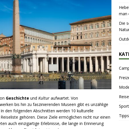
Hebeb
man d
Die s
Natu
Outdo
KAT
Camp
Freiz
Mode
Reise
 von
Geschichte
und
Kultur
aufwartet. Von
erken bis hin zu faszinierenden Museen gibt es unzählige
Sport
 In den folgenden Abschnitten werden 10 kulturelle
Tipps
e Reiseliste gehören. Diese Ziele ermöglichen nicht nur einen
ieten auch einzigartige Erlebnisse, die lange in Erinnerung