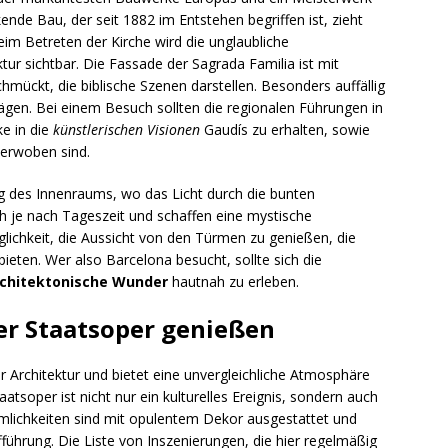
ende Bau, der seit 1882 im Entstehen begriffen ist, zieht
eim Betreten der Kirche wird die unglaubliche
ektur sichtbar. Die Fassade der Sagrada Familia ist mit
mückt, die biblische Szenen darstellen. Besonders auffällig
rägen. Bei einem Besuch sollten die regionalen Führungen in
ke in die
künstlerischen Visionen
Gaudís zu erhalten, sowie
verwoben sind.
g des Innenraums, wo das Licht durch die bunten
ch je nach Tageszeit und schaffen eine mystische
chkeit, die Aussicht von den Türmen zu genießen, die
ten. Wer also Barcelona besucht, sollte sich die
chitektonische Wunder
hautnah zu erleben.
er Staatsoper genießen
r Architektur und bietet eine unvergleichliche Atmosphäre
atsoper ist nicht nur ein kulturelles Ereignis, sondern auch
umlichkeiten sind mit opulentem Dekor ausgestattet und
ufführung. Die Liste von Inszenierungen, die hier regelmäßig