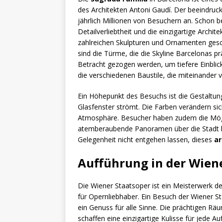
des Architekten Antoni Gaudí. Der beeindruck
jährlich Millionen von Besuchern an. Schon b
Detailverliebtheit und die einzigartige Archit
zahlreichen Skulpturen und Ornamenten gesch
sind die Türme, die die Skyline Barcelonas p
Betracht gezogen werden, um tiefere Einblic
die verschiedenen Baustile, die miteinander 
Ein Höhepunkt des Besuchs ist die Gestaltun
Glasfenster strömt. Die Farben verändern si
Atmosphäre. Besucher haben zudem die Mögli
atemberaubende Panoramen über die Stadt bie
Gelegenheit nicht entgehen lassen, dieses
ar
Aufführung in der Wien
Die Wiener Staatsoper ist ein Meisterwerk de
für Opernliebhaber. Ein Besuch der Wiener Sta
ein Genuss für alle Sinne. Die prächtigen Rä
schaffen eine einzigartige Kulisse für jede A