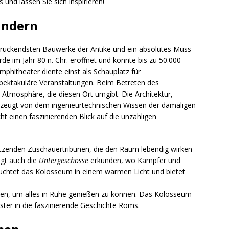
s und lassen Sie sich inspirieren!
undern
ndruckendsten Bauwerke der Antike und ein absolutes Muss
rde im Jahr 80 n. Chr. eröffnet und konnte bis zu 50.000
phitheater diente einst als Schauplatz für
pektakuläre Veranstaltungen. Beim Betreten des
 Atmosphäre, die diesen Ort umgibt. Die Architektur,
 zeugt von dem ingenieurtechnischen Wissen der damaligen
ht einen faszinierenden Blick auf die unzähligen
sitzenden Zuschauertribünen, die den Raum lebendig wirken
ngt auch die
Untergeschosse
erkunden, wo Kämpfer und
leuchtet das Kolosseum in einem warmen Licht und bietet
anen, um alles in Ruhe genießen zu können. Das Kolosseum
nster in die faszinierende Geschichte Roms.