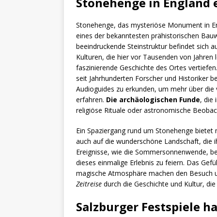
Stonehenge in England 
Stonehenge, das mysteriöse Monument in Engl
eines der bekanntesten prähistorischen Bauw
beeindruckende Steinstruktur befindet sich a
Kulturen, die hier vor Tausenden von Jahren
faszinierende Geschichte des Ortes vertiefen
seit Jahrhunderten Forscher und Historiker b
Audioguides zu erkunden, um mehr über die 
erfahren.
Die archäologischen Funde
, die
religiöse Rituale oder astronomische Beoba
Ein Spaziergang rund um Stonehenge bietet n
auch auf die wunderschöne Landschaft, die i
Ereignisse, wie die Sommersonnenwende,
dieses einmalige Erlebnis zu feiern. Das Gef
magische Atmosphäre machen den Besuch unver
Zeitreise
durch die Geschichte und Kultur, die 
Salzburger Festspiele h