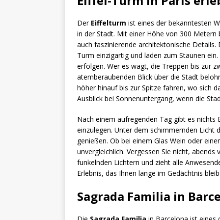
Eiffel-Turm in Paris erl
Der
Eiffelturm
ist eines der bekanntesten W
in der Stadt. Mit einer Höhe von 300 Metern 
auch faszinierende architektonische Details.
Turm einzigartig und laden zum Staunen ein.
erfolgen. Wer es wagt, die Treppen bis zur z
atemberaubenden Blick über die Stadt beloh
höher hinauf bis zur Spitze fahren, wo sich
Ausblick bei Sonnenuntergang, wenn die Stadt
Nach einem aufregenden Tag gibt es nichts B
einzulegen. Unter dem schimmernden Licht 
genießen. Ob bei einem Glas Wein oder einem
unvergleichlich. Vergessen Sie nicht, abends
funkelnden Lichtern und zieht alle Anwesende
Erlebnis, das Ihnen lange im Gedächtnis bleib
Sagrada Familia in Barc
Die
Sagrada Familia
in Barcelona ist eine