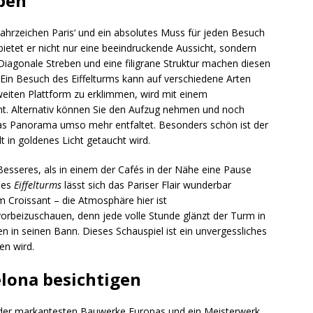
eben
ahrzeichen Paris‘ und ein absolutes Muss für jeden Besuch
bietet er nicht nur eine beeindruckende Aussicht, sondern
 Diagonale Streben und eine filigrane Struktur machen diesen
 Ein Besuch des Eiffelturms kann auf verschiedene Arten
weiten Plattform zu erklimmen, wird mit einem
nt. Alternativ können Sie den Aufzug nehmen und noch
 das Panorama umso mehr entfaltet. Besonders schön ist der
 in goldenes Licht getaucht wird.
esseres, als in einem der Cafés in der Nähe eine Pause
des
Eiffelturms
lässt sich das Pariser Flair wunderbar
 Croissant – die Atmosphäre hier ist
 vorbeizuschauen, denn jede volle Stunde glänzt der Turm in
n in seinen Bann. Dieses Schauspiel ist ein unvergessliches
en wird.
elona besichtigen
s der markantesten Bauwerke Europas und ein Meisterwerk